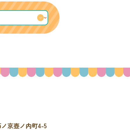
3
ノ京壺ノ内町4-5