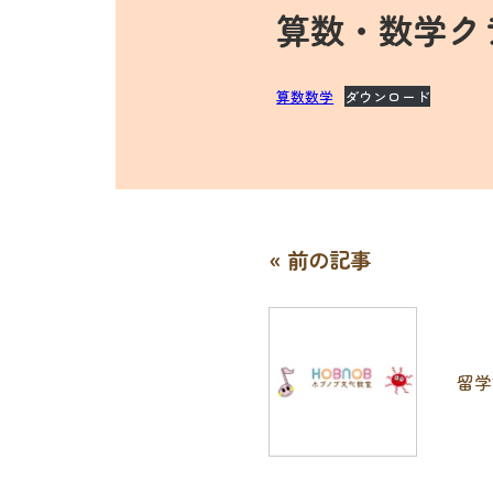
算数・数学ク
算数数学
ダウンロード
« 前の記事
留学