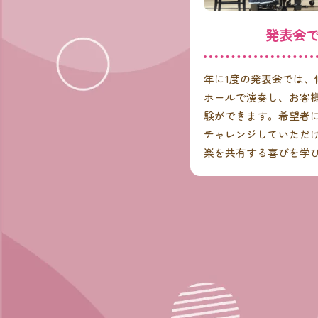
発表会
年に1度の発表会では
ホールで演奏し、お客
験ができます。希望者
チャレンジしていただ
楽を共有する喜びを学