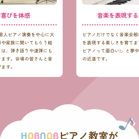
で喜びを体感
音楽を表現する
、個人ピアノ演奏を中心に大
ピアノだけでなく音楽全般
様や家族に聞いてもらう経
を表現する楽しさを育てま
には、弾き語りや連弾にも
ピアノって面白い!」と夢
けます。会場の皆さんと音
の近道です。
びます。
ピアノ教室が
H
O
B
N
O
B