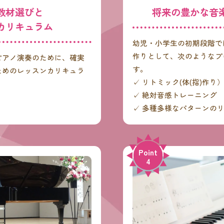
教材選びと
将来の豊かな音
カリキュラム
幼児・小学生の初期段階で
作りとして、次のようなプ
ピアノ演奏のために、確実
す。
ためのレッスンカリキュラ
✓ リトミック(体(指)作り
✓ 絶対音感トレーニング
✓ 多種多様なパターンの
Point
4