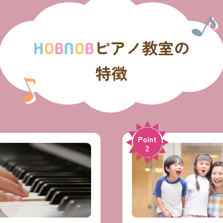
ピアノ教室の
H
O
B
N
O
B
特徴
Point
2